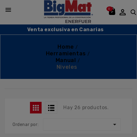

0

Venta exclusiva en Canarias
Home
Herramientas
Manual
Niveles
Hay 26 productos.

Ordenar por: