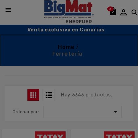

0

Venta exclusiva en Canarias
Home
Ferretería
Hay 3343 productos.

Ordenar por: