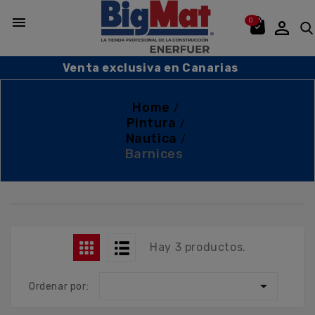

0

Venta exclusiva en Canarias
Home
Pintura
Nautica
Barnices
Hay 3 productos.

Ordenar por: